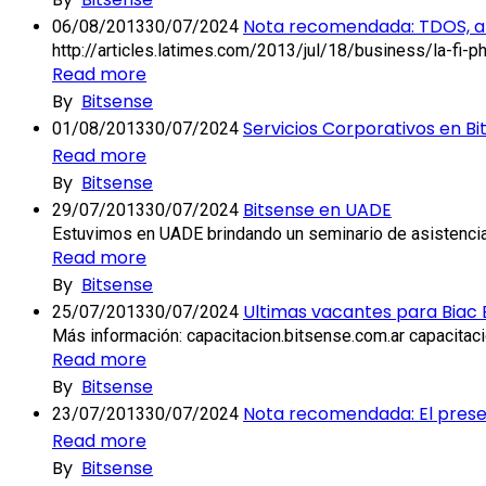
Nota recomendada: TDOS, at
06/08/2013
30/07/2024
http://articles.latimes.com/2013/jul/18/business/la-fi
Read more
By
Bitsense
Servicios Corporativos en Bi
01/08/2013
30/07/2024
Read more
By
Bitsense
Bitsense en UADE
29/07/2013
30/07/2024
Estuvimos en UADE brindando un seminario de asistencia
Read more
By
Bitsense
Ultimas vacantes para Biac E
25/07/2013
30/07/2024
Más información: capacitacion.bitsense.com.ar capacita
Read more
By
Bitsense
Nota recomendada: El present
23/07/2013
30/07/2024
Read more
By
Bitsense