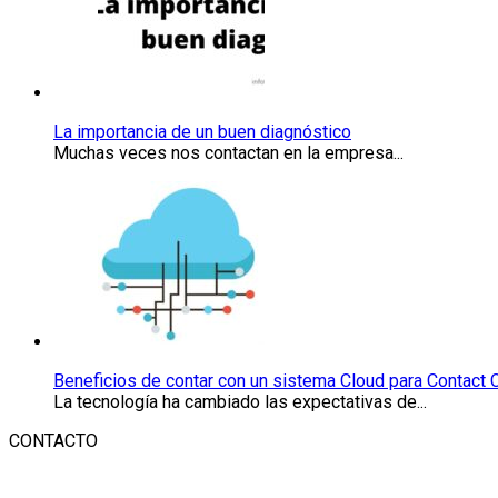
un
buen
diagnóstico
La importancia de un buen diagnóstico
Muchas veces nos contactan en la empresa...
Beneficios
de
contar
con
un
sistema
Cloud
para
Contact
Beneficios de contar con un sistema Cloud para Contact 
Centers
La tecnología ha cambiado las expectativas de...
CONTACTO