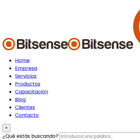
Home
Empresa
Servicios
Productos
Capacitación
Blog
Clientes
Contacto
search
×
form
Introduzca
¿Qué estás buscando?
icon