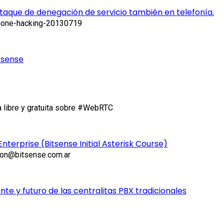
aque de denegación de servicio también en telefonía.
-phone-hacking-20130719
tsense
 libre y gratuita sobre #WebRTC
nterprise (Bitsense Initial Asterisk Course)
cion@bitsense.com.ar
e y futuro de las centralitas PBX tradicionales