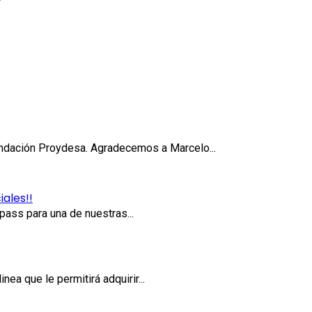
Search
Button
undación Proydesa. Agradecemos a Marcelo...
ales!!
pass para una de nuestras...
nea que le permitirá adquirir...