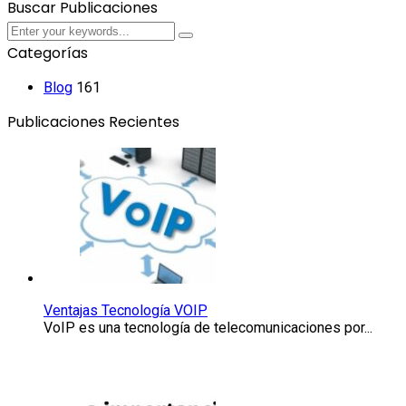
Buscar Publicaciones
Submit
Submit
Categorías
Blog
161
Publicaciones Recientes
Ventajas
Tecnología
VOIP
Ventajas Tecnología VOIP
VoIP es una tecnología de telecomunicaciones por...
La
importancia
de