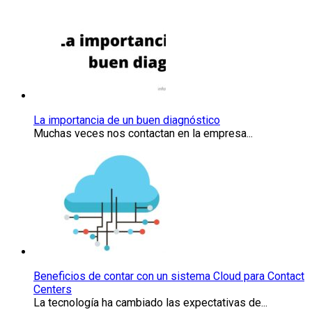
La
importancia
de
un
buen
diagnóstico
La importancia de un buen diagnóstico
Muchas veces nos contactan en la empresa...
Beneficios
de
contar
con
un
sistema
Cloud
para
Contact
Beneficios de contar con un sistema Cloud para Contact
Centers
Centers
La tecnología ha cambiado las expectativas de...