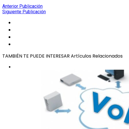
Anterior Publicación
Siguiente Publicación
Social
Share
Social
Share
Social
Share
Social
Share
TAMBIÉN TE PUEDE INTERESAR
Artículos Relacionados