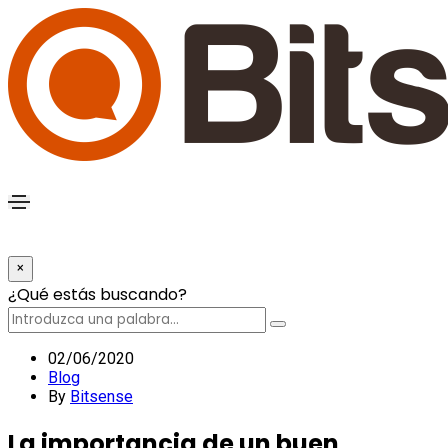
search
×
form
Introduzca
¿Qué estás buscando?
icon
una
palabra...
Search
Button
02/06/2020
Blog
By
Bitsense
La importancia de un buen